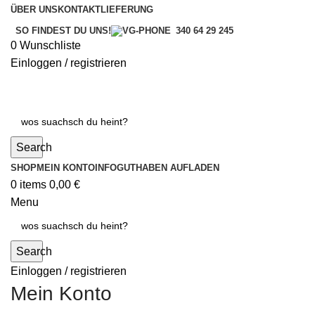
ÜBER UNS
KONTAKT
LIEFERUNG
SO FINDEST DU UNS!
340 64 29 245
0
Wunschliste
Einloggen / registrieren
Search
SHOP
MEIN KONTO
INFO
GUTHABEN AUFLADEN
0
items
0,00
€
Menu
Search
Einloggen / registrieren
Mein Konto