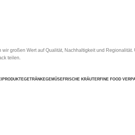
n wir großen Wert auf Qualität, Nachhaltigkeit und Regionalit
ck teilen.
IPRODUKTE
GETRÄNKE
GEMÜSE
FRISCHE KRÄUTER
FINE FOOD VERP