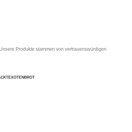
ät. Unsere Produkte stammen von vertrauenswürdigen
ACKT
EXOTEN
BROT