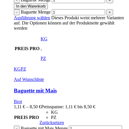
In den Warenkorb
Baguette Menge
Ausführung wählen
Dieses Produkt weist mehrere Varianten
auf. Die Optionen können auf der Produktseite gewählt
werden
KG
PREIS PRO
,
PZ
KG
PZ
Auf Wunschliste
Baguette mit Mais
Brot
1,11
€
–
8,50
€
Preisspanne: 1,11 € bis 8,50 €
KG
PREIS PRO
PZ
Zurücksetzen
Baguette mit Mais Menge