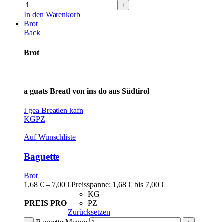
In den Warenkorb
Brot
Back
Brot
a guats Breatl von ins do aus Südtirol
I gea Breatlen kafn
KG
PZ
Auf Wunschliste
Baguette
Brot
1,68
€
–
7,00
€
Preisspanne: 1,68 € bis 7,00 €
KG
PREIS PRO
PZ
Zurücksetzen
Baguette Menge