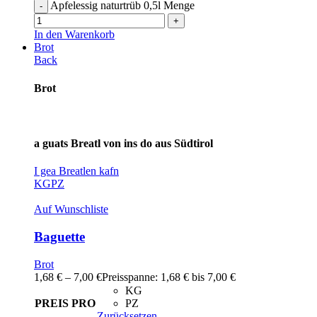
Apfelessig naturtrüb 0,5l Menge
In den Warenkorb
Brot
Back
Brot
a guats Breatl von ins do aus Südtirol
I gea Breatlen kafn
KG
PZ
Auf Wunschliste
Baguette
Brot
1,68
€
–
7,00
€
Preisspanne: 1,68 € bis 7,00 €
KG
PREIS PRO
PZ
Zurücksetzen