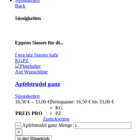
Süssigkeiten
Back
Süssigkeiten
Eppens Siasses für di...
I gea iatz Siasses kafn
KG
PZ
Auf Wunschliste
Apfelstrudel ganz
Süssigkeiten
16,50
€
–
33,00
€
Preisspanne: 16,50 € bis 33,00 €
KG
PREIS PRO
PZ
Zurücksetzen
Apfelstrudel ganz Menge
In den Warenkorb