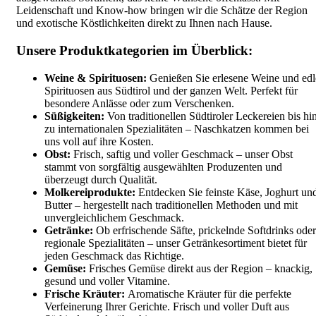
Leidenschaft und Know-how bringen wir die Schätze der Region
und exotische Köstlichkeiten direkt zu Ihnen nach Hause.
Unsere Produktkategorien im Überblick:
Weine & Spirituosen:
Genießen Sie erlesene Weine und edl
Spirituosen aus Südtirol und der ganzen Welt. Perfekt für
besondere Anlässe oder zum Verschenken.
Süßigkeiten:
Von traditionellen Südtiroler Leckereien bis hi
zu internationalen Spezialitäten – Naschkatzen kommen bei
uns voll auf ihre Kosten.
Obst:
Frisch, saftig und voller Geschmack – unser Obst
stammt von sorgfältig ausgewählten Produzenten und
überzeugt durch Qualität.
Molkereiprodukte:
Entdecken Sie feinste Käse, Joghurt un
Butter – hergestellt nach traditionellen Methoden und mit
unvergleichlichem Geschmack.
Getränke:
Ob erfrischende Säfte, prickelnde Softdrinks oder
regionale Spezialitäten – unser Getränkesortiment bietet für
jeden Geschmack das Richtige.
Gemüse:
Frisches Gemüse direkt aus der Region – knackig,
gesund und voller Vitamine.
Frische Kräuter:
Aromatische Kräuter für die perfekte
Verfeinerung Ihrer Gerichte. Frisch und voller Duft aus