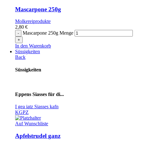
Mascarpone 250g
Molkereiprodukte
2,80
€
Mascarpone 250g Menge
In den Warenkorb
Süssigkeiten
Back
Süssigkeiten
Eppens Siasses für di...
I gea iatz Siasses kafn
KG
PZ
Auf Wunschliste
Apfelstrudel ganz