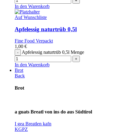
In den Warenkorb
Auf Wunschliste
Apfelessig naturtrüb 0,5l
Fine Food Verpackt
1,00
€
Apfelessig naturtrüb 0,5l Menge
In den Warenkorb
Brot
Back
Brot
a guats Breatl von ins do aus Südtirol
I gea Breatlen kafn
KG
PZ