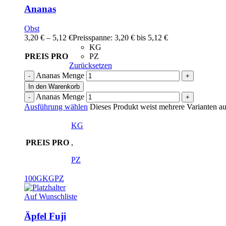
Ananas
Obst
3,20
€
–
5,12
€
Preisspanne: 3,20 € bis 5,12 €
KG
PREIS PRO
PZ
Zurücksetzen
Ananas Menge
In den Warenkorb
Ananas Menge
Ausführung wählen
Dieses Produkt weist mehrere Varianten au
KG
PREIS PRO
,
PZ
100G
KG
PZ
Auf Wunschliste
Äpfel Fuji