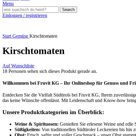
Menu
Search
Einloggen / registrieren
Start
Gemüse
Kirschtomaten
Kirschtomaten
Auf Wunschliste
18
Personen sehen sich dieses Produkt gerade an.
Willkommen bei Fruvit KG – Ihr Onlineshop für Genuss und Fris
Entdecken Sie die Vielfalt Südtirols bei Fruvit KG, Ihrem zuverlässig
das keine Wünsche offenlässt. Mit Leidenschaft und Know-how bringe
Unsere Produktkategorien im Überblick:
Weine & Spirituosen:
Genießen Sie erlesene Weine und edle S
Süßigkeiten:
Von traditionellen Südtiroler Leckereien bis hin 
Obst:
Frisch, saftig und voller Geschmack – unser Obst stammt