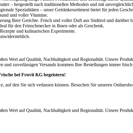
utter – hergestellt nach traditionellen Methoden und mit unvergleich
egionale Spezialitäten – unser Getränkesortiment bietet für jeden Gesc
sund und voller Vitamine.
erung Ihrer Gerichte. Frisch und voller Duft aus Südtirol und darüber h
eal für den Feinschmecker in Ihnen oder als Geschenk.
n Rezepte und kulinarischen Experimente.
 unwiderstehlich.
oßen Wert auf Qualität, Nachhaltigkeit und Regionalität. Unsere Produ
len und zuverlässigen Versands kommen Ihre Bestellungen immer frisch 
 Frische bei Fruvit KG begeistern!
ce, auf den Sie sich verlassen können. Besuchen Sie unseren Onlinesh
oßen Wert auf Qualität, Nachhaltigkeit und Regionalität. Unsere Produ