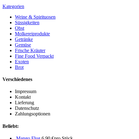
Kategorien
Weine & Spirituosen
Süssigkeiten
Obst
Molkereiprodukte
Getränke
Gemüse
Frische Kräuter
Fine Food Verpackt
Exoten
Brot
Verschiedenes
Impressum
Kontakt
Lieferung
Datenschutz
Zahlungsoptionen
Beliebt:
Mango Flug
6,90
€
pro Stück