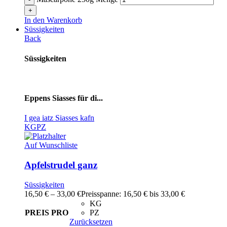
In den Warenkorb
Süssigkeiten
Back
Süssigkeiten
Eppens Siasses für di...
I gea iatz Siasses kafn
KG
PZ
Auf Wunschliste
Apfelstrudel ganz
Süssigkeiten
16,50
€
–
33,00
€
Preisspanne: 16,50 € bis 33,00 €
KG
PREIS PRO
PZ
Zurücksetzen