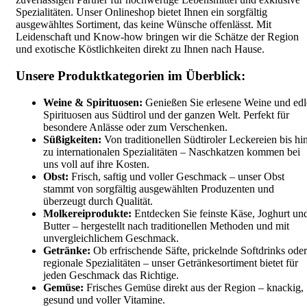
Spezialitäten. Unser Onlineshop bietet Ihnen ein sorgfältig
ausgewähltes Sortiment, das keine Wünsche offenlässt. Mit
Leidenschaft und Know-how bringen wir die Schätze der Region
und exotische Köstlichkeiten direkt zu Ihnen nach Hause.
Unsere Produktkategorien im Überblick:
Weine & Spirituosen:
Genießen Sie erlesene Weine und edl
Spirituosen aus Südtirol und der ganzen Welt. Perfekt für
besondere Anlässe oder zum Verschenken.
Süßigkeiten:
Von traditionellen Südtiroler Leckereien bis hi
zu internationalen Spezialitäten – Naschkatzen kommen bei
uns voll auf ihre Kosten.
Obst:
Frisch, saftig und voller Geschmack – unser Obst
stammt von sorgfältig ausgewählten Produzenten und
überzeugt durch Qualität.
Molkereiprodukte:
Entdecken Sie feinste Käse, Joghurt un
Butter – hergestellt nach traditionellen Methoden und mit
unvergleichlichem Geschmack.
Getränke:
Ob erfrischende Säfte, prickelnde Softdrinks oder
regionale Spezialitäten – unser Getränkesortiment bietet für
jeden Geschmack das Richtige.
Gemüse:
Frisches Gemüse direkt aus der Region – knackig,
gesund und voller Vitamine.