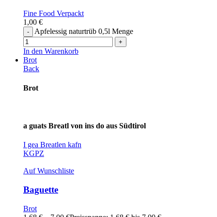
Fine Food Verpackt
1,00
€
Apfelessig naturtrüb 0,5l Menge
In den Warenkorb
Brot
Back
Brot
a guats Breatl von ins do aus Südtirol
I gea Breatlen kafn
KG
PZ
Auf Wunschliste
Baguette
Brot