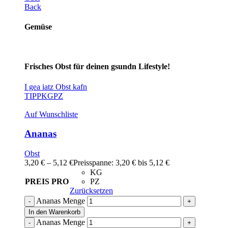
Back
Gemüse
Frisches Obst für deinen gsundn Lifestyle!
I gea iatz Obst kafn
TIPP
KG
PZ
Auf Wunschliste
Ananas
Obst
3,20
€
–
5,12
€
Preisspanne: 3,20 € bis 5,12 €
KG
PREIS PRO
PZ
Zurücksetzen
Ananas Menge
In den Warenkorb
Ananas Menge