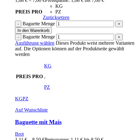
1,68
€
–
7,00
€
Preisspanne: 1,68 € bis 7,00 €
KG
PREIS PRO
PZ
Zurücksetzen
Baguette Menge
In den Warenkorb
Baguette Menge
Ausführung wählen
Dieses Produkt weist mehrere Varianten
auf. Die Optionen können auf der Produktseite gewählt
werden
KG
PREIS PRO
,
PZ
KG
PZ
Auf Wunschliste
Baguette mit Mais
Brot
1,11
€
–
8,50
€
Preisspanne: 1,11 € bis 8,50 €