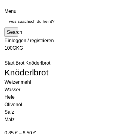
Menu
Search
Einloggen / registrieren
100G
KG
Start
Brot
Knöderlbrot
Knöderlbrot
Weizenmehl
Wasser
Hefe
Olivenöl
Salz
Malz
0,85
€
–
8,50
€