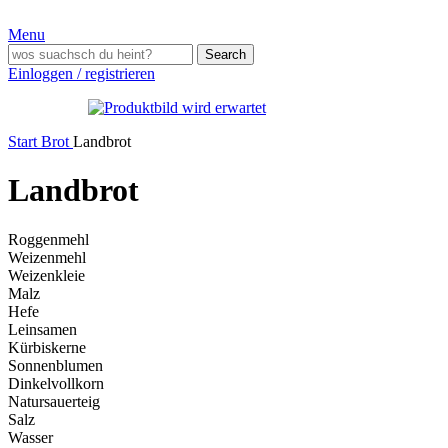
Menu
Search
Einloggen / registrieren
Start
Brot
Landbrot
Landbrot
Roggenmehl
Weizenmehl
Weizenkleie
Malz
Hefe
Leinsamen
Kürbiskerne
Sonnenblumen
Dinkelvollkorn
Natursauerteig
Salz
Wasser