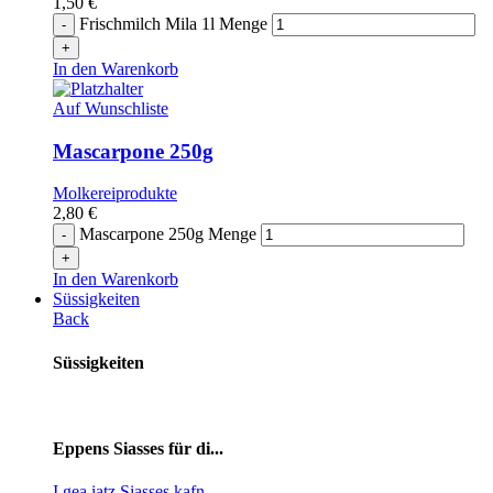
1,50
€
Frischmilch Mila 1l Menge
In den Warenkorb
Auf Wunschliste
Mascarpone 250g
Molkereiprodukte
2,80
€
Mascarpone 250g Menge
In den Warenkorb
Süssigkeiten
Back
Süssigkeiten
Eppens Siasses für di...
I gea iatz Siasses kafn