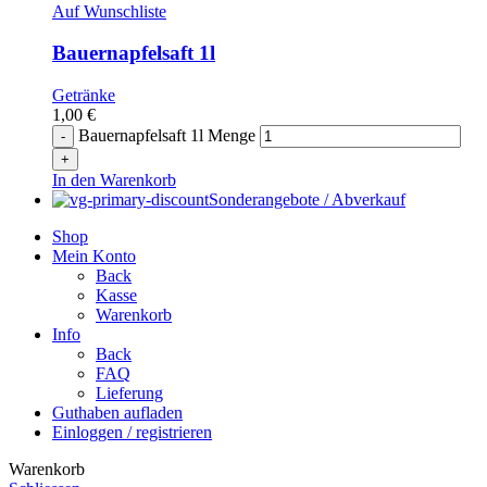
Auf Wunschliste
Bauernapfelsaft 1l
Getränke
1,00
€
Bauernapfelsaft 1l Menge
In den Warenkorb
Sonderangebote / Abverkauf
Shop
Mein Konto
Back
Kasse
Warenkorb
Info
Back
FAQ
Lieferung
Guthaben aufladen
Einloggen / registrieren
Warenkorb