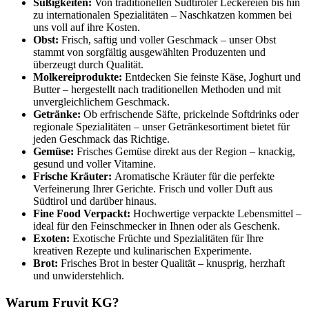
Süßigkeiten:
Von traditionellen Südtiroler Leckereien bis hin
zu internationalen Spezialitäten – Naschkatzen kommen bei
uns voll auf ihre Kosten.
Obst:
Frisch, saftig und voller Geschmack – unser Obst
stammt von sorgfältig ausgewählten Produzenten und
überzeugt durch Qualität.
Molkereiprodukte:
Entdecken Sie feinste Käse, Joghurt und
Butter – hergestellt nach traditionellen Methoden und mit
unvergleichlichem Geschmack.
Getränke:
Ob erfrischende Säfte, prickelnde Softdrinks oder
regionale Spezialitäten – unser Getränkesortiment bietet für
jeden Geschmack das Richtige.
Gemüse:
Frisches Gemüse direkt aus der Region – knackig,
gesund und voller Vitamine.
Frische Kräuter:
Aromatische Kräuter für die perfekte
Verfeinerung Ihrer Gerichte. Frisch und voller Duft aus
Südtirol und darüber hinaus.
Fine Food Verpackt:
Hochwertige verpackte Lebensmittel –
ideal für den Feinschmecker in Ihnen oder als Geschenk.
Exoten:
Exotische Früchte und Spezialitäten für Ihre
kreativen Rezepte und kulinarischen Experimente.
Brot:
Frisches Brot in bester Qualität – knusprig, herzhaft
und unwiderstehlich.
Warum Fruvit KG?