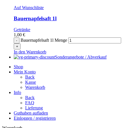
Auf Wunschliste
Bauernapfelsaft 1l
Getränke
1,00
€
Bauernapfelsaft 1l Menge
In den Warenkorb
Sonderangebote / Abverkauf
Shop
Mein Konto
Back
Kasse
Warenkorb
Info
Back
FAQ
Lieferung
Guthaben aufladen
Einloggen / registrieren
Warenkorb