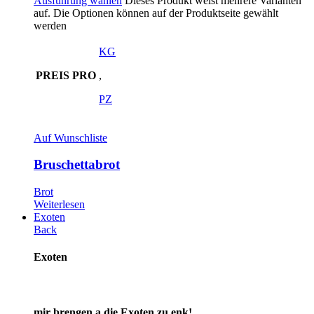
Ausführung wählen
Dieses Produkt weist mehrere Varianten
auf. Die Optionen können auf der Produktseite gewählt
werden
KG
PREIS PRO
,
PZ
Auf Wunschliste
Bruschettabrot
Brot
Weiterlesen
Exoten
Back
Exoten
mir brengen a die Exoten zu enk!