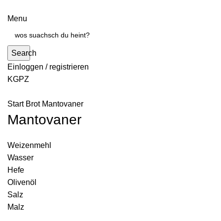
Menu
Search
Einloggen / registrieren
KG
PZ
Start
Brot
Mantovaner
Mantovaner
Weizenmehl
Wasser
Hefe
Olivenöl
Salz
Malz