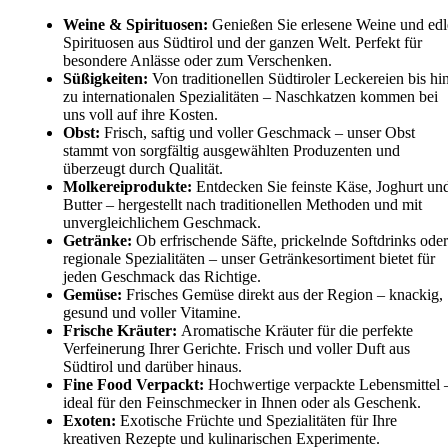
Weine & Spirituosen:
Genießen Sie erlesene Weine und edl
Spirituosen aus Südtirol und der ganzen Welt. Perfekt für
besondere Anlässe oder zum Verschenken.
Süßigkeiten:
Von traditionellen Südtiroler Leckereien bis hi
zu internationalen Spezialitäten – Naschkatzen kommen bei
uns voll auf ihre Kosten.
Obst:
Frisch, saftig und voller Geschmack – unser Obst
stammt von sorgfältig ausgewählten Produzenten und
überzeugt durch Qualität.
Molkereiprodukte:
Entdecken Sie feinste Käse, Joghurt un
Butter – hergestellt nach traditionellen Methoden und mit
unvergleichlichem Geschmack.
Getränke:
Ob erfrischende Säfte, prickelnde Softdrinks oder
regionale Spezialitäten – unser Getränkesortiment bietet für
jeden Geschmack das Richtige.
Gemüse:
Frisches Gemüse direkt aus der Region – knackig,
gesund und voller Vitamine.
Frische Kräuter:
Aromatische Kräuter für die perfekte
Verfeinerung Ihrer Gerichte. Frisch und voller Duft aus
Südtirol und darüber hinaus.
Fine Food Verpackt:
Hochwertige verpackte Lebensmittel 
ideal für den Feinschmecker in Ihnen oder als Geschenk.
Exoten:
Exotische Früchte und Spezialitäten für Ihre
kreativen Rezepte und kulinarischen Experimente.