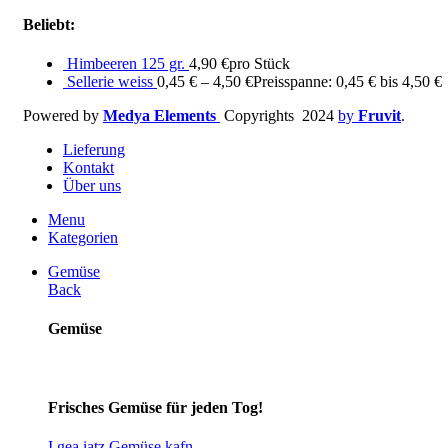
Beliebt:
Himbeeren 125 gr.
4,90
€
pro Stück
Sellerie weiss
0,45
€
–
4,50
€
Preisspanne: 0,45 € bis 4,50 €
Powered by
Medya Elements
Copyrights
2024
by
Fruvit
.
Lieferung
Kontakt
Über uns
Menu
Kategorien
Gemüse
Back
Gemüse
Frisches Gemüse für jeden Tog!
I gea iatz Gemüse kafn