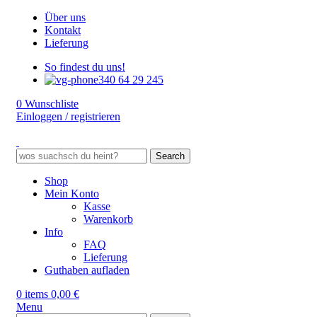
Über uns
Kontakt
Lieferung
So findest du uns!
340 64 29 245
0
Wunschliste
Einloggen / registrieren
Search
Shop
Mein Konto
Kasse
Warenkorb
Info
FAQ
Lieferung
Guthaben aufladen
0
items
0,00
€
Menu