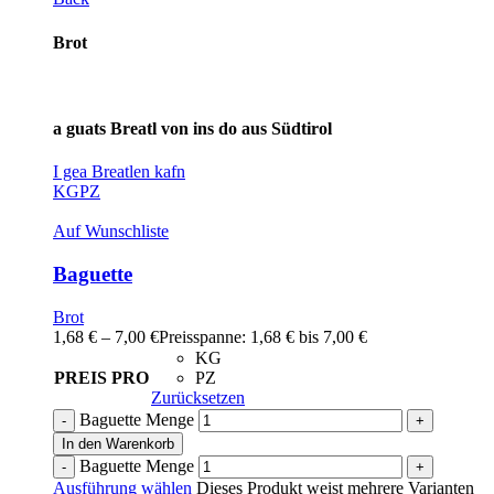
Brot
a guats Breatl von ins do aus Südtirol
I gea Breatlen kafn
KG
PZ
Auf Wunschliste
Baguette
Brot
1,68
€
–
7,00
€
Preisspanne: 1,68 € bis 7,00 €
KG
PREIS PRO
PZ
Zurücksetzen
Baguette Menge
In den Warenkorb
Baguette Menge
Ausführung wählen
Dieses Produkt weist mehrere Varianten