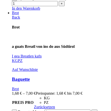
In den Warenkorb
Brot
Back
Brot
a guats Breatl von ins do aus Südtirol
I gea Breatlen kafn
KG
PZ
Auf Wunschliste
Baguette
Brot
1,68
€
–
7,00
€
Preisspanne: 1,68 € bis 7,00 €
KG
PREIS PRO
PZ
Zurücksetzen