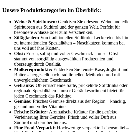
Unsere Produktkategorien im Überblick:
Weine & Spirituosen:
Genießen Sie erlesene Weine und edle
Spirituosen aus Südtirol und der ganzen Welt. Perfekt für
besondere Anlässe oder zum Verschenken.
Süßigkeiten:
Von traditionellen Südtiroler Leckereien bis hin
zu internationalen Spezialitäten – Naschkatzen kommen bei
uns voll auf ihre Kosten.
Obst:
Frisch, saftig und voller Geschmack – unser Obst
stammt von sorgfältig ausgewählten Produzenten und
überzeugt durch Qualität.
Molkereiprodukte:
Entdecken Sie feinste Käse, Joghurt und
Butter – hergestellt nach traditionellen Methoden und mit
unvergleichlichem Geschmack.
Getränke:
Ob erfrischende Säfte, prickelnde Softdrinks oder
regionale Spezialitäten – unser Getränkesortiment bietet für
jeden Geschmack das Richtige.
Gemüse:
Frisches Gemüse direkt aus der Region – knackig,
gesund und voller Vitamine.
Frische Kräuter:
Aromatische Kräuter für die perfekte
Verfeinerung Ihrer Gerichte. Frisch und voller Duft aus
Südtirol und darüber hinaus.
Fine Food Verpackt:
Hochwertige verpackte Lebensmittel –