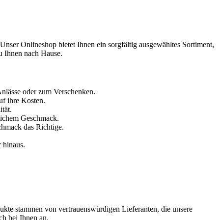
 Unser Onlineshop bietet Ihnen ein sorgfältig ausgewähltes Sortiment,
zu Ihnen nach Hause.
 Anlässe oder zum Verschenken.
uf ihre Kosten.
tät.
chlichem Geschmack.
schmack das Richtige.
r hinaus.
odukte stammen von vertrauenswürdigen Lieferanten, die unsere
ch bei Ihnen an.