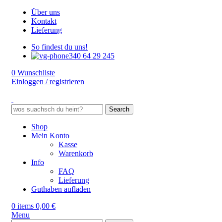
Über uns
Kontakt
Lieferung
So findest du uns!
340 64 29 245
0
Wunschliste
Einloggen / registrieren
Search
Shop
Mein Konto
Kasse
Warenkorb
Info
FAQ
Lieferung
Guthaben aufladen
0
items
0,00
€
Menu