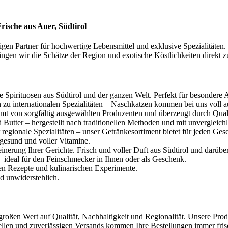
ische aus Auer, Südtirol
sigen Partner für hochwertige Lebensmittel und exklusive Spezialitäten.
gen wir die Schätze der Region und exotische Köstlichkeiten direkt 
 Spirituosen aus Südtirol und der ganzen Welt. Perfekt für besondere
n zu internationalen Spezialitäten – Naschkatzen kommen bei uns voll a
mt von sorgfältig ausgewählten Produzenten und überzeugt durch Quali
 Butter – hergestellt nach traditionellen Methoden und mit unverglei
 regionale Spezialitäten – unser Getränkesortiment bietet für jeden Ge
gesund und voller Vitamine.
inerung Ihrer Gerichte. Frisch und voller Duft aus Südtirol und darübe
 ideal für den Feinschmecker in Ihnen oder als Geschenk.
ven Rezepte und kulinarischen Experimente.
nd unwiderstehlich.
großen Wert auf Qualität, Nachhaltigkeit und Regionalität. Unsere Pr
ellen und zuverlässigen Versands kommen Ihre Bestellungen immer fris