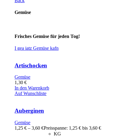
Back
Gemüse
Frisches Gemüse für jeden Tog!
I gea iatz Gemüse kafn
Artischocken
Gemüse
1,30
€
In den Warenkorb
Auf Wunschliste
Auberginen
Gemüse
1,25
€
–
3,60
€
Preisspanne: 1,25 € bis 3,60 €
KG