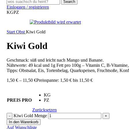
Search
Einloggen / registrieren
KG
PZ
Start
Obst
Kiwi Gold
Kiwi Gold
Geschmack: süß und leicht nach Mango und Banane.
Nährwerte: 49 kcal und 1g Fett pro 100g – Vitamin C, B-Vitamine
Tipps: Obstsalat, Eis, Tortenbelag, Quarkspeisen, Fruchtsoße, Konf
1,50
€
–
11,50
€
Preisspanne: 1,50 € bis 11,50 €
KG
PREIS PRO
PZ
Zurücksetzen
Kiwi Gold Menge
In den Warenkorb
Auf Wunschliste