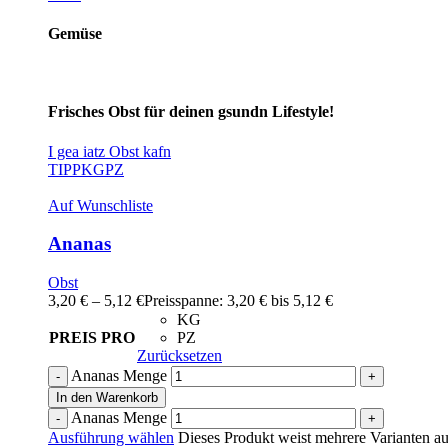
Gemüse
Frisches Obst für deinen gsundn Lifestyle!
I gea iatz Obst kafn
TIPP
KG
PZ
Auf Wunschliste
Ananas
Obst
3,20
€
–
5,12
€
Preisspanne: 3,20 € bis 5,12 €
KG
PREIS PRO
PZ
Zurücksetzen
Ananas Menge
In den Warenkorb
Ananas Menge
Ausführung wählen
Dieses Produkt weist mehrere Varianten au