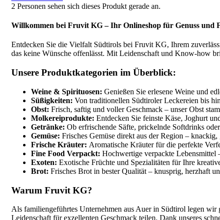
2
Personen sehen sich dieses Produkt gerade an.
Willkommen bei Fruvit KG – Ihr Onlineshop für Genuss und Fr
Entdecken Sie die Vielfalt Südtirols bei Fruvit KG, Ihrem zuverläs
das keine Wünsche offenlässt. Mit Leidenschaft und Know-how brin
Unsere Produktkategorien im Überblick:
Weine & Spirituosen:
Genießen Sie erlesene Weine und edle
Süßigkeiten:
Von traditionellen Südtiroler Leckereien bis hi
Obst:
Frisch, saftig und voller Geschmack – unser Obst stam
Molkereiprodukte:
Entdecken Sie feinste Käse, Joghurt und
Getränke:
Ob erfrischende Säfte, prickelnde Softdrinks oder
Gemüse:
Frisches Gemüse direkt aus der Region – knackig, 
Frische Kräuter:
Aromatische Kräuter für die perfekte Verfe
Fine Food Verpackt:
Hochwertige verpackte Lebensmittel –
Exoten:
Exotische Früchte und Spezialitäten für Ihre kreati
Brot:
Frisches Brot in bester Qualität – knusprig, herzhaft u
Warum Fruvit KG?
Als familiengeführtes Unternehmen aus Auer in Südtirol legen wir 
Leidenschaft für exzellenten Geschmack teilen. Dank unseres schn